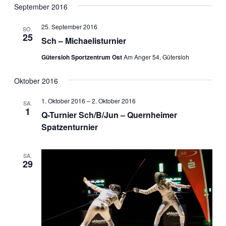
Nav
Nav
September 2016
wählen.
25. September 2016
SO.
25
Sch – Michaelisturnier
Gütersloh Sportzentrum Ost
Am Anger 54, Gütersloh
Oktober 2016
1. Oktober 2016
–
2. Oktober 2016
SA.
1
Q-Turnier Sch/B/Jun – Quernheimer
Spatzenturnier
SA.
29