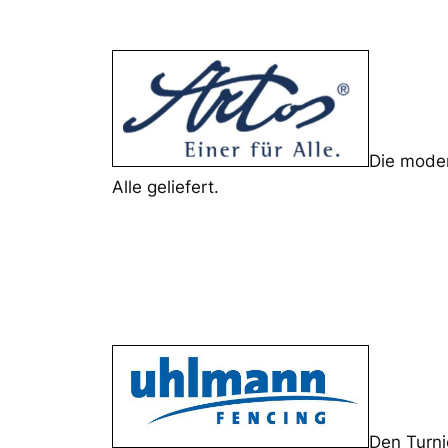
Die moder
Alle geliefert.
a
a
a
Den Turni