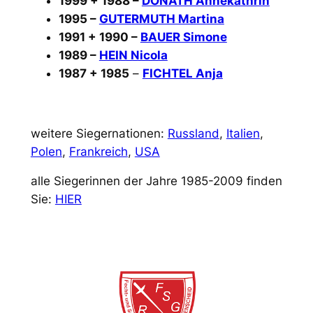
1999 + 1988 –
DONATH Annekathrin
1995 –
GUTERMUTH Martina
1991 + 1990 –
BAUER Simone
1989 –
HEIN Nicola
1987 + 1985
–
FICHTEL Anja
weitere Siegernationen:
Russland
,
Italien
,
Polen
,
Frankreich
,
USA
alle Siegerinnen der Jahre 1985-2009 finden
Sie:
HIER