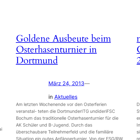
Goldene Ausbeute beim
Osterhasenturnier in
Dortmund
März 24, 2013
—
in
Aktuelles
Am letzten Wochenende vor den Osterferien
D
veranstal- teten die DortmunderITG undideriFSC
S
Bochum das traditionelle Osterhasenturnier für die
e
AK Schüler und B-Jugend. Durch das
I
ai
überschaubare Teilnehmerfeld und die familiäre
s
Situation ein gutes Anfängerturnier. Von der FSG/RW
r