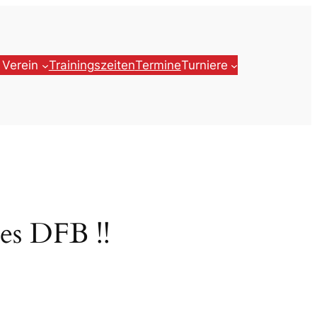
 Verein
Trainingszeiten
Termine
Turniere
s DFB !!