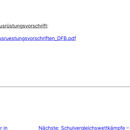
usrüstungsvorschrift
:
usruestungsvorschriften_DFB.pdf
r in
Nächste:
Schulvergleichswettkämpfe –