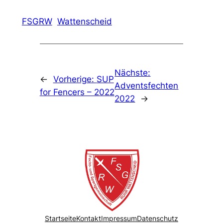
FSGRW
Wattenscheid
Nächste:
←
Vorherige:
SUP
Adventsfechten
for Fencers – 2022
2022
→
Startseite
Kontakt
Impressum
Datenschutz