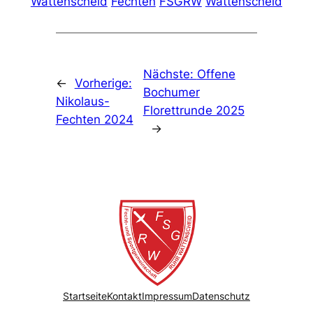
Wattenscheid
Fechten
FSGRW
Wattenscheid
Nächste:
Offene
←
Vorherige:
Bochumer
Nikolaus-
Florettrunde 2025
Fechten 2024
→
Startseite
Kontakt
Impressum
Datenschutz