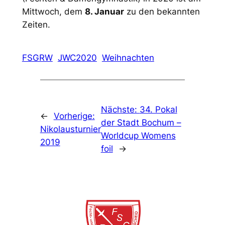
Mittwoch, dem
8. Januar
zu den bekannten
Zeiten.
FSGRW
JWC2020
Weihnachten
Nächste:
34. Pokal
←
Vorherige:
der Stadt Bochum –
Nikolausturnier
Worldcup Womens
2019
foil
→