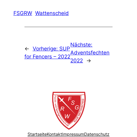
FSGRW
Wattenscheid
Nächste:
←
Vorherige:
SUP
Adventsfechten
for Fencers – 2022
2022
→
Startseite
Kontakt
Impressum
Datenschutz