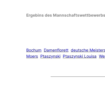
Ergebins des Mannschaftswettbewerb
Bochum
Damenflorett
deutsche Meister
Moers
Ptaszynski
Ptaszynski Louisa
We