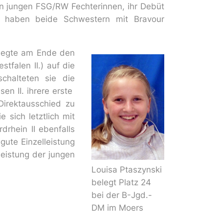
en jungen FSG/RW Fechterinnen, ihr Debüt
s´ haben beide Schwestern mit Bravour
belegte am Ende den
falen II.) auf die
chalteten sie die
n II. ihrere erste
Direktausschied zu
 sich letztlich mit
rhein II ebenfalls
gute Einzelleistung
Leistung der jungen
Louisa Ptaszynski
belegt Platz 24
bei der B-Jgd.-
DM im Moers