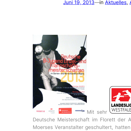
Juni 19, 2013
—
in
Aktuelles
, 
Mit sehr
Deutsche Meisterschaft im Florett der
Moerses Veranstalter geschultert, hatte