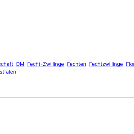
s
schaft
DM
Fecht-Zwillinge
Fechten
Fechtzwillinge
Flo
stfalen