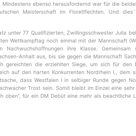
t. Mindestens ebenso herausfordernd war für die beid
eutschen Meisterschaft im Florettfechten. Und die
tz unter 77 Qualifizierten, Zwillingsschwester Julia 
en Wettkampftag noch einmal mit der Mannschaft (West
en Nachwuchshoffnungen ihre Klasse. Gemeinsam s
hsen-Anhalt aus, bis sie gegen die Mannschaft Sachse
 gereichten die erziehlten Siege, um sich für den 
leich auf den harten Konkurrenten Nordrhein I., dem sie
sache, dass Westfalen I in selbiger Runde gegen Nord
schwacher Trost sein. Somit bleibt im Einzel eine sehr 
h oben”, für ein DM Debüt eine mehr als beachtliche 